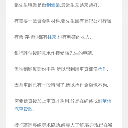
張先生職業是做
鋼鋁業
,最近生意越來越好,
有需要一筆資金叫材料,張先生因有登記公司行號,
有票.存摺也都有
往來,
也有明確的收入,
銀行評估後願意承作接受張先生的申請,
但唯獨額度部份不夠,所以想到用車貸部份
承作
,
因為車齡已有一段時間了,所以承作金額也不夠,
需要信貸後加上車貸才夠用,於是在網路找到
華信
汽車貸款
,
撥打諮詢專線尋求協助,經專人了解,客戶現已在審