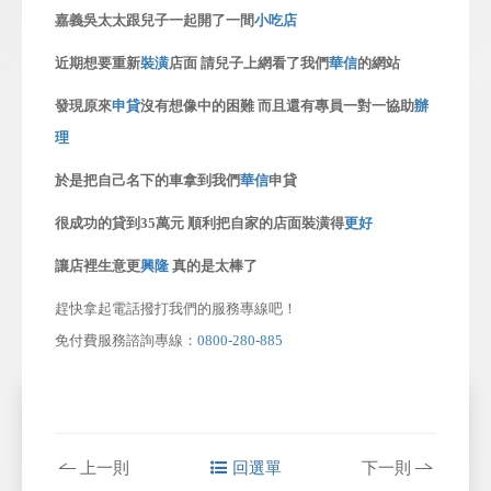
嘉義吳太太跟兒子一起開了一間
小吃店
近期想要重新
裝潢
店面 請兒子上網看了我們
華信
的網站
發現原來
申貸
沒有想像中的困難 而且還有專員一對一協助
辦
理
於是把自己名下的車拿到我們
華信
申貸
很成功的貸到35萬元 順利把自家的店面裝潢得
更好
讓店裡生意更
興隆
真的是太棒了
趕快拿起電話撥打我們的服務專線吧！
免付費服務諮詢專線：
0800-280-885
上一則
回選單
下一則