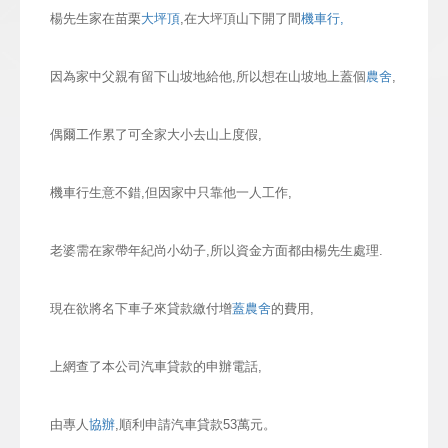
楊先生家在苗栗
大坪頂
,在大坪頂山下開了間
機車行,
因為家中父親有留下山坡地給他,所以想在山坡地上蓋個
農舍
,
偶爾工作累了可全家大小去山上度假,
機車行生意不錯,但因家中只靠他一人工作,
老婆需在家帶年紀尚小幼子,所以資金方面都由楊先生處理.
現在欲將名下車子來貸款繳付增
蓋農舍
的費用,
上網查了本公司汽車貸款的申辦電話,
由專人
協辦
,順利申請汽車貸款53萬元。