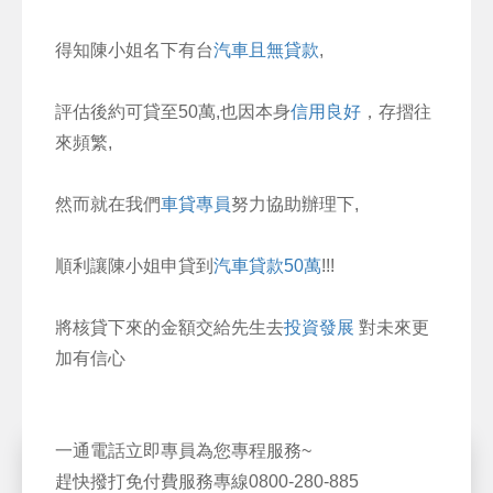
得知陳小姐名下有台
汽車且無貸款
,
評估後約可貸至50萬,也因本身
信用良好
，存摺往
來頻繁,
然而就在我們
車貸專員
努力協助辦理下,
順利讓陳小姐申貸到
汽車貸款50萬
!!!
將核貸下來的金額交給先生去
投資發展
對未來更
加有信心
一通電話立即專員為您專程服務~
趕快撥打免付費服務專線0800-280-885