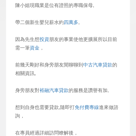
陳小姐現職業是位有證照的專職保母,
帶二個新生嬰兒薪水約
四萬多
,
因為先生想
投資
朋友的事業使他更擴展所以目前
需一筆
資金
，
前幾天剛好和身旁朋友閒聊聊到
中古汽車貸款
的
相關資訊,
身旁朋友對
裕融汽車貸款
的服務是讚譽有加,
想到自身也需要貸款,隨即打
免付費專線
進來做諮
詢，
在專員經過詳細訪問瞭解後，