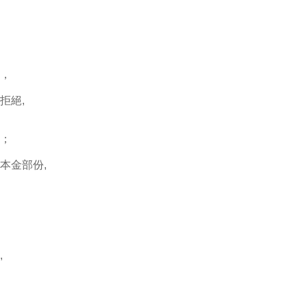
，
拒絕,
；
本金部份,
,