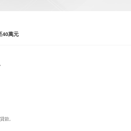
40萬元
，
貸款,