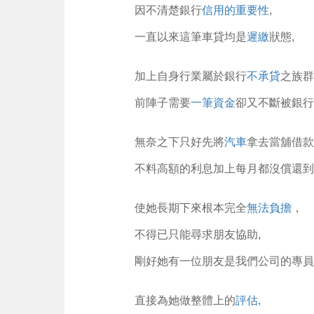
因不清楚銀行
信用的重要性
,
一直以來這筆車貸均是
遲繳
狀態,
加上自身行業屬於銀行
不承貸
之族群
前陣子需要
一筆資金
卻又不斷被銀行
無奈之下只好先將
汽車
拿去當舖借款
不料高額的利息加上每月都沒償還到
使她長期下來根本完全
無法負擔
，
不得已只能尋求朋友協助,
剛好她有一位朋友是我們公司的專員
直接為她做整體上的
評估
,