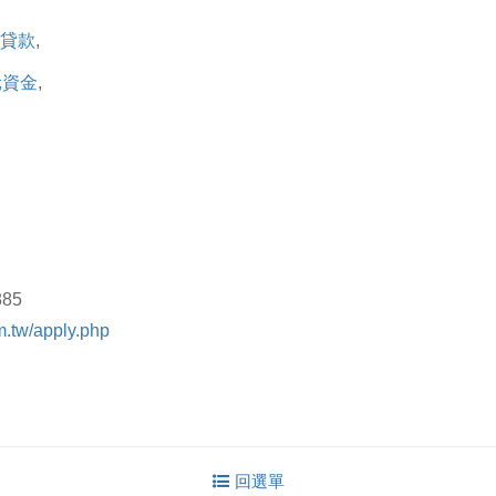
貸款
,
元資金
,
85
m.tw/apply.php
回選單