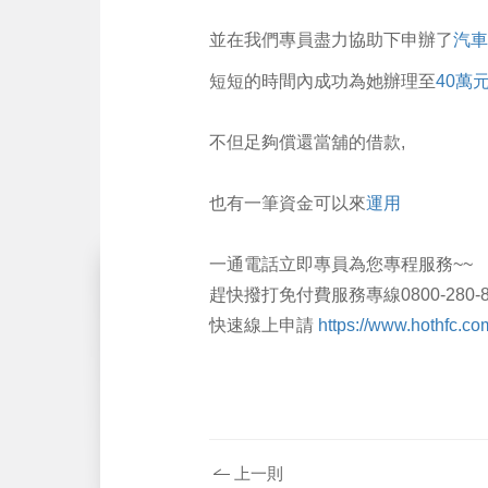
並在我們專員盡力協助下申辦了
汽車
短短的時間內成功為她辦理至
40萬
不但足夠償還當舖的借款,
也有一筆資金可以來
運用
一通電話立即專員為您專程服務~~
趕快撥打免付費服務專線0800-280-8
快速線上申請
https://www.hothfc.co
上一則