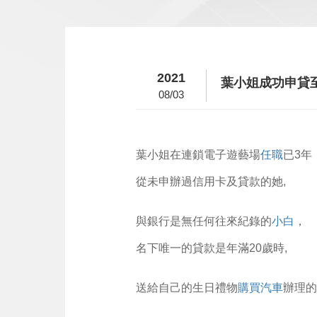
2021
葉小姐成功申貸至
08/03
葉小姐在連鎖電子遊藝場
任職
已3年
從未申辦過信用卡及貸款的她,
與銀行是無任何往來紀錄的
小白
，
名下唯一的貸款是年滿20歲時,
送給自己的生日禮物
購買汽車
辦理的