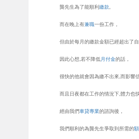
龔先生為了能順利
繳款
,
而在晚上有
兼職
一份工作，
但由於每月的繳款金額已經超出了自
因此心想,若不降低
月付金
的話，
很快的他就會因為繳不出來,而影響信
而且日夜都在工作的情況下,體力也
經由我們
車貸專業
的諮詢後，
我們順利的為龔先生爭取到所需的
額