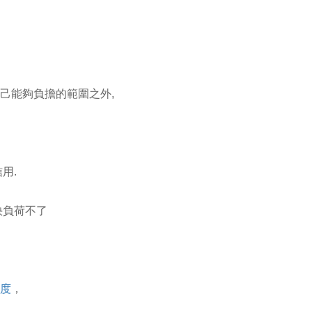
己能夠負擔的範圍之外,
用.
快負荷不了
度
，