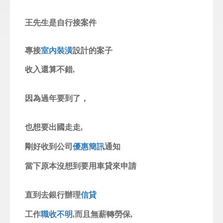
王先生是自行接案件
專接
室內裝潢
設計的案子
收入還算不錯,
因為過年要到了，
也想要出國走走,
剛好收到公司
優惠簡訊
通知
當下原本沒想到要用車貸來申請
直到去銀行辦理
信貸
工作
職收不明
,
而且無薪轉勞保,