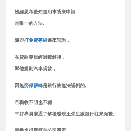
幾經思考後知道用車貸來申請
是唯一的方法,
隨即打
免費專線
進來諮詢，
在貸款專員經過瞭解後，
幫他規劃汽車貸款，
因無
勞保薪轉
是銀行較無法認例的,
且職收不明也不穩
幸好專員溝通了解後發現王先生跟銀行往來頻繁
,
車齡也很新符合公司專案,