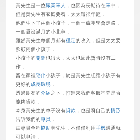
黃先生是一位
職業軍人
，也因為長期待在
軍
中，
但是黃先生有家庭要養，太太還很年輕，
他們生下了兩個小孩子，一個一歲剛學會走路，
一個還沒滿月的小北鼻，
雖然黃先生每個月都有
穩定
的收入，但是太太要
照顧兩個小孩子，
小孩子的
開銷
也很大，太太也因此暫時沒有工
作，
留在家裡
陪伴
小孩子，於是黃先生想讓小孩子有
更好的
成長環境
，
透過朋友的
介紹
之下，打進來我們客服詢問是否
能夠貸款，
本身黃先生的車子沒有
貸款
，也是將自己的
情形
告訴我們的
專員
，
由專員全程
協助
黃先生，不僅僅利用
手機
溝通就
可以申請，