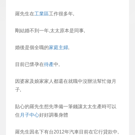
羅先生在
工業區
工作很多年,
剛結婚不到一年,太太原本是同事,
婚後是個全職的
家庭主婦
,
目前已懷孕在
待產
中,
因婆家及娘家家人都還在就職中沒辦法幫忙做月
子,
貼心的羅先生想先準備一筆錢讓太太生產時可以
住
月子中心
好好調養身體
羅先生因名下有台2012年汽車目前在它行貸款中,