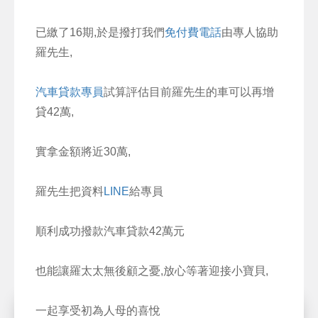
已繳了16期,於是撥打我們
免付費電話
由專人協助
羅先生,
汽車貸款專員
試算評估目前羅先生的車可以再增
貸42萬,
實拿金額將近30萬,
羅先生把資料
LINE
給專員
順利成功撥款汽車貸款42萬元
也能讓羅太太無後顧之憂,放心等著迎接小寶貝,
一起享受初為人母的喜悅